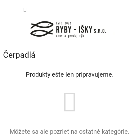
Prejsť
NÁKU
na
obsah
KOŠÍK
Čerpadlá
Produkty ešte len pripravujeme.
Môžete sa ale pozrieť na ostatné kategórie.