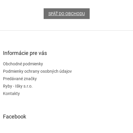
SPÄŤ DO OBCHODU
Z
á
p
ä
Informácie pre vás
t
Obchodné podmienky
i
e
Podmienky ochrany osobných údajov
Predávané značky
Ryby - Išky s.r.o.
Kontakty
Facebook