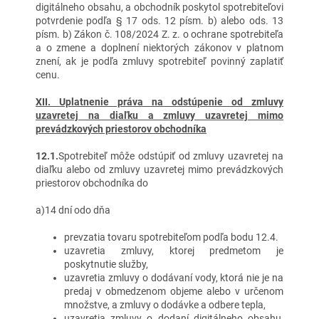
digitálneho obsahu, a obchodník poskytol spotrebiteľovi
potvrdenie podľa § 17 ods. 12 písm. b) alebo ods. 13
písm. b) Zákon č. 108/2024 Z. z. o ochrane spotrebiteľa
a o zmene a doplnení niektorých zákonov v platnom
znení, ak je podľa zmluvy spotrebiteľ povinný zaplatiť
cenu.
XII.
Uplatnenie práva na odstúpenie od zmluvy
uzavretej na diaľku a zmluvy uzavretej mimo
prevádzkových priestorov obchodníka
12.1.
Spotrebiteľ môže odstúpiť od zmluvy uzavretej na
diaľku alebo od zmluvy uzavretej mimo prevádzkových
priestorov obchodníka do
a)14 dní odo dňa
prevzatia tovaru spotrebiteľom podľa bodu 12.4.
uzavretia zmluvy, ktorej predmetom je
poskytnutie služby,
uzavretia zmluvy o dodávaní vody, ktorá nie je na
predaj v obmedzenom objeme alebo v určenom
množstve, a zmluvy o dodávke a odbere tepla,
uzavretia zmluvy o dodaní digitálneho obsahu,