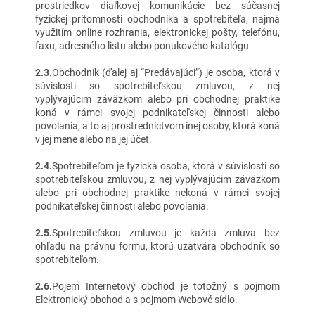
prostriedkov diaľkovej komunikácie bez súčasnej
fyzickej prítomnosti obchodníka a spotrebiteľa, najmä
využitím online rozhrania, elektronickej pošty, telefónu,
faxu, adresného listu alebo ponukového katalógu
2.3.
Obchodník (ďalej aj “Predávajúci”) je osoba, ktorá v
súvislosti so spotrebiteľskou zmluvou, z nej
vyplývajúcim záväzkom alebo pri obchodnej praktike
koná v rámci svojej podnikateľskej činnosti alebo
povolania, a to aj prostredníctvom inej osoby, ktorá koná
v jej mene alebo na jej účet.
2.4.
Spotrebiteľom je fyzická osoba, ktorá v súvislosti so
spotrebiteľskou zmluvou, z nej vyplývajúcim záväzkom
alebo pri obchodnej praktike nekoná v rámci svojej
podnikateľskej činnosti alebo povolania.
2.5.
Spotrebiteľskou zmluvou je každá zmluva bez
ohľadu na právnu formu, ktorú uzatvára obchodník so
spotrebiteľom.
2.6.
Pojem Internetový obchod je totožný s pojmom
Elektronický obchod a s pojmom Webové sídlo.