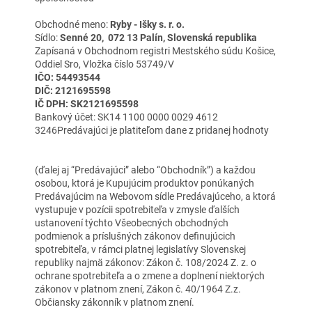
Obchodné meno:
Ryby - Išky s. r. o.
Sídlo:
Senné 20, 072 13 Palín, Slovenská republika
Zapísaná v Obchodnom registri Mestského súdu Košice,
Oddiel Sro, Vložka číslo 53749/V
IČO: 54493544
DIČ: 2121695598
IČ DPH: SK2121695598
Bankový účet: SK14 1100 0000 0029 4612
3246Predávajúci je platiteľom dane z pridanej hodnoty
(ďalej aj “Predávajúci” alebo “Obchodník”) a každou
osobou, ktorá je Kupujúcim produktov ponúkaných
Predávajúcim na Webovom sídle Predávajúceho, a ktorá
vystupuje v pozícii spotrebiteľa v zmysle ďalších
ustanovení týchto Všeobecných obchodných
podmienok a príslušných zákonov definujúcich
spotrebiteľa, v rámci platnej legislatívy Slovenskej
republiky najmä zákonov: Zákon č. 108/2024 Z. z. o
ochrane spotrebiteľa a o zmene a doplnení niektorých
zákonov v platnom znení, Zákon č. 40/1964 Z.z.
Občiansky zákonník v platnom znení.