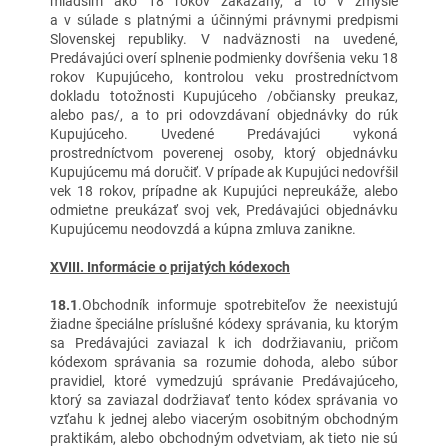
mladším ako 18 rokov zakázaný, a to v zmysle
a v súlade s platnými a účinnými právnymi predpismi
Slovenskej republiky. V nadväznosti na uvedené,
Predávajúci overí splnenie podmienky dovŕšenia veku 18
rokov Kupujúceho, kontrolou veku prostredníctvom
dokladu totožnosti Kupujúceho /občiansky preukaz,
alebo pas/, a to pri odovzdávaní objednávky do rúk
Kupujúceho. Uvedené Predávajúci vykoná
prostredníctvom poverenej osoby, ktorý objednávku
Kupujúcemu má doručiť. V prípade ak Kupujúci nedovŕšil
vek 18 rokov, prípadne ak Kupujúci nepreukáže, alebo
odmietne preukázať svoj vek, Predávajúci objednávku
Kupujúcemu neodovzdá a kúpna zmluva zanikne.
XVIII. Informácie o prijatých kódexoch
18.1
.Obchodník informuje spotrebiteľov že neexistujú
žiadne špeciálne príslušné kódexy správania, ku ktorým
sa Predávajúci zaviazal k ich dodržiavaniu, pričom
kódexom správania sa rozumie dohoda, alebo súbor
pravidiel, ktoré vymedzujú správanie Predávajúceho,
ktorý sa zaviazal dodržiavať tento kódex správania vo
vzťahu k jednej alebo viacerým osobitným obchodným
praktikám, alebo obchodným odvetviam, ak tieto nie sú