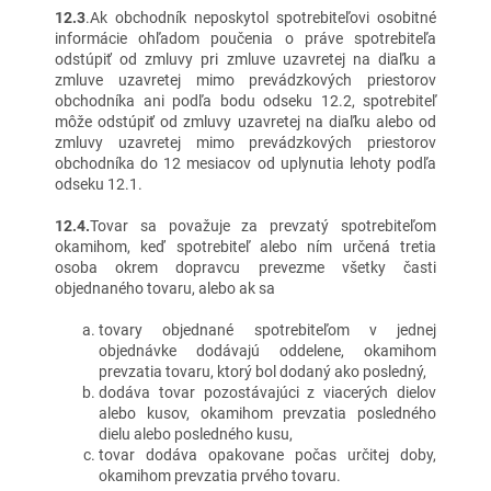
12.3
.Ak obchodník neposkytol spotrebiteľovi osobitné
informácie ohľadom poučenia o práve spotrebiteľa
odstúpiť od zmluvy pri zmluve uzavretej na diaľku a
zmluve uzavretej mimo prevádzkových priestorov
obchodníka ani podľa bodu odseku 12.2, spotrebiteľ
môže odstúpiť od zmluvy uzavretej na diaľku alebo od
zmluvy uzavretej mimo prevádzkových priestorov
obchodníka do 12 mesiacov od uplynutia lehoty podľa
odseku 12.1.
12.4.
Tovar sa považuje za prevzatý spotrebiteľom
okamihom, keď spotrebiteľ alebo ním určená tretia
osoba okrem dopravcu prevezme všetky časti
objednaného tovaru, alebo ak sa
tovary objednané spotrebiteľom v jednej
objednávke dodávajú oddelene, okamihom
prevzatia tovaru, ktorý bol dodaný ako posledný,
dodáva tovar pozostávajúci z viacerých dielov
alebo kusov, okamihom prevzatia posledného
dielu alebo posledného kusu,
tovar dodáva opakovane počas určitej doby,
okamihom prevzatia prvého tovaru.