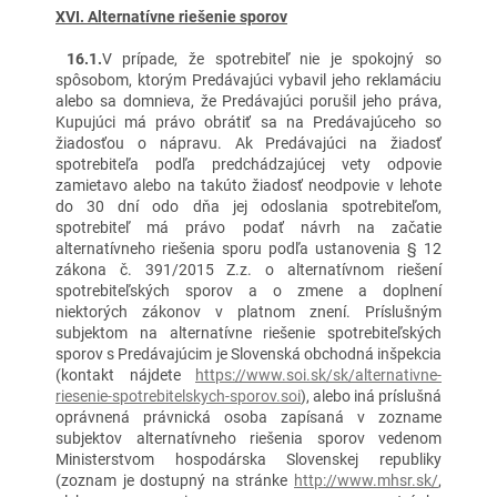
XVI. Alternatívne riešenie sporov
16.1.
V prípade, že spotrebiteľ nie je spokojný so
spôsobom, ktorým Predávajúci vybavil jeho reklamáciu
alebo sa domnieva, že Predávajúci porušil jeho práva,
Kupujúci má právo obrátiť sa na Predávajúceho so
žiadosťou o nápravu. Ak Predávajúci na žiadosť
spotrebiteľa podľa predchádzajúcej vety odpovie
zamietavo alebo na takúto žiadosť neodpovie v lehote
do 30 dní odo dňa jej odoslania spotrebiteľom,
spotrebiteľ má právo podať návrh na začatie
alternatívneho riešenia sporu podľa ustanovenia § 12
zákona č. 391/2015 Z.z. o alternatívnom riešení
spotrebiteľských sporov a o zmene a doplnení
niektorých zákonov v platnom znení. Príslušným
subjektom na alternatívne riešenie spotrebiteľských
sporov s Predávajúcim je Slovenská obchodná inšpekcia
(kontakt nájdete
https://www.soi.sk/sk/alternativne-
riesenie-spotrebitelskych-sporov.soi
), alebo iná príslušná
oprávnená právnická osoba zapísaná v zozname
subjektov alternatívneho riešenia sporov vedenom
Ministerstvom hospodárska Slovenskej republiky
(zoznam je dostupný na stránke
http://www.mhsr.sk/
,