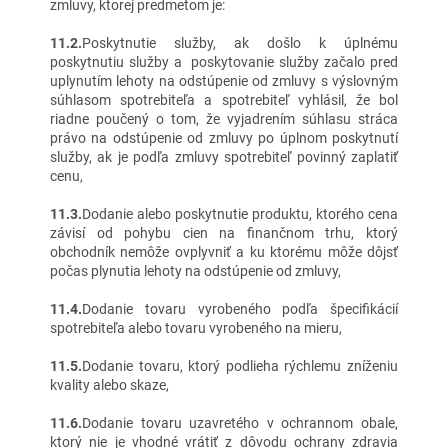
zmluvy, ktorej predmetom je:
11.2.
Poskytnutie služby, ak došlo k úplnému
poskytnutiu služby a poskytovanie služby začalo pred
uplynutím lehoty na odstúpenie od zmluvy s výslovným
súhlasom spotrebiteľa a spotrebiteľ vyhlásil, že bol
riadne poučený o tom, že vyjadrením súhlasu stráca
právo na odstúpenie od zmluvy po úplnom poskytnutí
služby, ak je podľa zmluvy spotrebiteľ povinný zaplatiť
cenu,
11.3.
Dodanie alebo poskytnutie produktu, ktorého cena
závisí od pohybu cien na finančnom trhu, ktorý
obchodník nemôže ovplyvniť a ku ktorému môže dôjsť
počas plynutia lehoty na odstúpenie od zmluvy,
11.4.
Dodanie tovaru vyrobeného podľa špecifikácií
spotrebiteľa alebo tovaru vyrobeného na mieru,
11.5.
Dodanie tovaru, ktorý podlieha rýchlemu zníženiu
kvality alebo skaze,
11.6.
Dodanie tovaru uzavretého v ochrannom obale,
ktorý nie je vhodné vrátiť z dôvodu ochrany zdravia