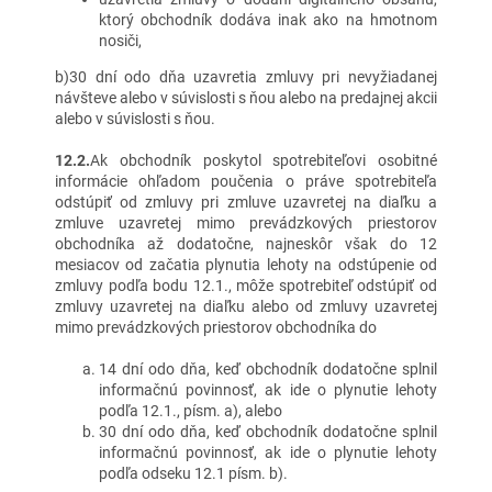
ktorý obchodník dodáva inak ako na hmotnom
nosiči,
b)30 dní odo dňa uzavretia zmluvy pri nevyžiadanej
návšteve alebo v súvislosti s ňou alebo na predajnej akcii
alebo v súvislosti s ňou.
12.2.
Ak obchodník poskytol spotrebiteľovi osobitné
informácie ohľadom poučenia o práve spotrebiteľa
odstúpiť od zmluvy pri zmluve uzavretej na diaľku a
zmluve uzavretej mimo prevádzkových priestorov
obchodníka až dodatočne, najneskôr však do 12
mesiacov od začatia plynutia lehoty na odstúpenie od
zmluvy podľa bodu 12.1., môže spotrebiteľ odstúpiť od
zmluvy uzavretej na diaľku alebo od zmluvy uzavretej
mimo prevádzkových priestorov obchodníka do
14 dní odo dňa, keď obchodník dodatočne splnil
informačnú povinnosť, ak ide o plynutie lehoty
podľa 12.1., písm. a), alebo
30 dní odo dňa, keď obchodník dodatočne splnil
informačnú povinnosť, ak ide o plynutie lehoty
podľa odseku 12.1 písm. b).