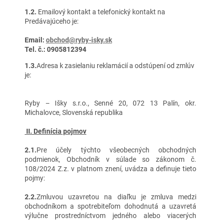
1.2.
Emailový kontakt a telefonický kontakt na
Predávajúceho je:
Email:
obchod@ryby-isky.sk
Tel. č.: 0905812394
1.3.
Adresa k zasielaniu reklamácií a odstúpení od zmlúv
je:
Ryby – Išky s.r.o., Senné 20, 072 13 Palín, okr.
Michalovce, Slovenská republika
II.
Definícia pojmov
2.1.
Pre účely týchto všeobecných obchodných
podmienok, Obchodník v súlade so zákonom č.
108/2024 Z.z. v platnom znení, uvádza a definuje tieto
pojmy:
2.2.
Zmluvou uzavretou na diaľku je zmluva medzi
obchodníkom a spotrebiteľom dohodnutá a uzavretá
výlučne prostredníctvom jedného alebo viacerých