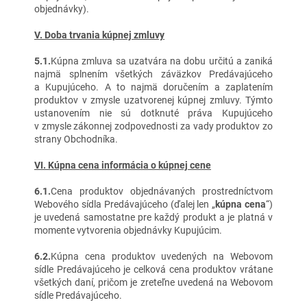
objednávky).
V. Doba trvania kúpnej zmluvy
5.1.
Kúpna zmluva sa uzatvára na dobu určitú a zaniká
najmä splnením všetkých záväzkov Predávajúceho
a Kupujúceho. A to najmä doručením a zaplatením
produktov v zmysle uzatvorenej kúpnej zmluvy. Týmto
ustanovením nie sú dotknuté práva Kupujúceho
v zmysle zákonnej zodpovednosti za vady produktov zo
strany Obchodníka.
VI. Kúpna cena informácia o kúpnej cene
6.1.
Cena produktov objednávaných prostredníctvom
Webového sídla Predávajúceho (ďalej len „
kúpna cena
“)
je uvedená samostatne pre každý produkt a je platná v
momente vytvorenia objednávky Kupujúcim.
6.2.
Kúpna cena produktov uvedených na Webovom
sídle Predávajúceho je celková cena produktov vrátane
všetkých daní, pričom je zreteľne uvedená na Webovom
sídle Predávajúceho.