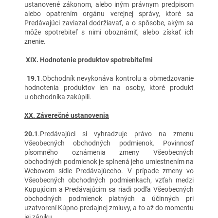
ustanovené zákonom, alebo iným právnym predpisom
alebo opatrením orgánu verejnej správy, ktoré sa
Predávajúci zaviazal dodržiavať, a o spôsobe, akým sa
môže spotrebiteľ s nimi oboznámiť, alebo získať ich
znenie.
XIX. Hodnotenie produktov spotrebiteľmi
19.1
.Obchodník nevykonáva kontrolu a obmedzovanie
hodnotenia produktov len na osoby, ktoré produkt
u obchodníka zakúpili.
XX. Záverečné ustanovenia
20.1
.Predávajúci si vyhradzuje právo na zmenu
Všeobecných obchodných podmienok. Povinnosť
písomného oznámenia zmeny Všeobecných
obchodných podmienok je splnená jeho umiestnením na
Webovom sídle Predávajúceho. V prípade zmeny vo
Všeobecných obchodných podmienkach, vzťah medzi
Kupujúcim a Predávajúcim sa riadi podľa Všeobecných
obchodných podmienok platných a účinných pri
uzatvorení Kúpno-predajnej zmluvy, a to až do momentu
jej zániku.