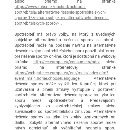
alebo priamo na stránke
https://www.mhsr.sk/obchod/ochrana-
spotrebitela/alternativne-riesenie-spotrebitelskych-
sporov-1/zoznam-subjektov-alternativneho-riesenia-
spotrebitelskych-sporov-1
.
Spotrebiteľ má právo voľby, na ktorý z uvedených
subjektov alternatívneho riešenia sporov sa obráti.
Spotrebiteľ môže na podanie návrhu na alternatívne
riešenie svojho spotrebiteľského sporu použiť platformu
pre riešenie sporov on-line, ktorá je dostupná na webovej
stránke
http://ec.europa.eu/consumers/odr/
, alebo
priamo na internetovej stránke
https://webgate.ec.europa.eu/odr/main/index.cfm?
event=main.home.chooseLanguage
. Alternatívne
riešenie sporov môže využiť len Kupujúci, ktorý pri
uzatváraní a plnení zmluvy vystupuje v postavení
spotrebiteľa. Alternatívne riešenie sporov sa týka len
sporu medzi spotrebiteľom a Predávajúcim,
vyplývajúceho zo spotrebiteľskej zmluvy alebo
súvisiaceho so spotrebiteľskou zmluvou. Alternatívne
riešenie sporov sa týka len zmlúv uzatvorených na
diaľku. Subjekt alternatívneho riešenia sporov môže
návrh odmietnuť, ak vyčísliteľná hodnota sporu