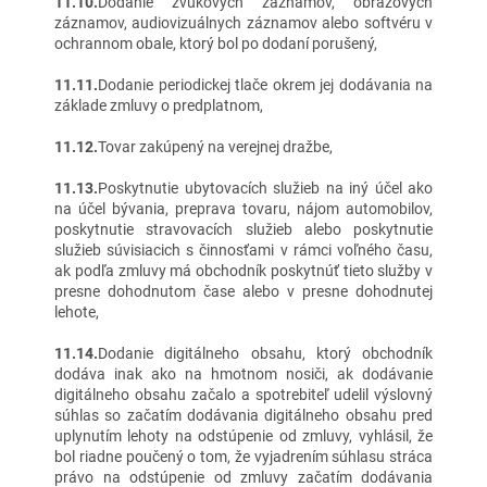
11.10.
Dodanie zvukových záznamov, obrazových
záznamov, audiovizuálnych záznamov alebo softvéru v
ochrannom obale, ktorý bol po dodaní porušený,
11.11.
Dodanie periodickej tlače okrem jej dodávania na
základe zmluvy o predplatnom,
11.12.
Tovar zakúpený na verejnej dražbe,
11.13.
Poskytnutie ubytovacích služieb na iný účel ako
na účel bývania, preprava tovaru, nájom automobilov,
poskytnutie stravovacích služieb alebo poskytnutie
služieb súvisiacich s činnosťami v rámci voľného času,
ak podľa zmluvy má obchodník poskytnúť tieto služby v
presne dohodnutom čase alebo v presne dohodnutej
lehote,
11.14.
Dodanie digitálneho obsahu, ktorý obchodník
dodáva inak ako na hmotnom nosiči, ak dodávanie
digitálneho obsahu začalo a spotrebiteľ udelil výslovný
súhlas so začatím dodávania digitálneho obsahu pred
uplynutím lehoty na odstúpenie od zmluvy, vyhlásil, že
bol riadne poučený o tom, že vyjadrením súhlasu stráca
právo na odstúpenie od zmluvy začatím dodávania