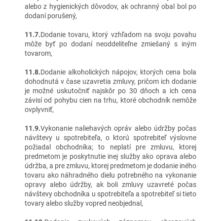
alebo z hygienických dôvodov, ak ochranný obal bol po
dodaní porušený,
11.7.
Dodanie tovaru, ktorý vzhľadom na svoju povahu
môže byť po dodaní neoddeliteľne zmiešaný s iným
tovarom,
11.8.
Dodanie alkoholických nápojov, ktorých cena bola
dohodnutá v čase uzavretia zmluvy, pričom ich dodanie
je možné uskutočniť najskôr po 30 dňoch a ich cena
závisí od pohybu cien na trhu, ktoré obchodník nemôže
ovplyvniť,
11.9.
Vykonanie naliehavých opráv alebo údržby počas
návštevy u spotrebiteľa, o ktorú spotrebiteľ výslovne
požiadal obchodníka; to neplatí pre zmluvu, ktorej
predmetom je poskytnutie inej služby ako oprava alebo
údržba, a pre zmluvu, ktorej predmetom je dodanie iného
tovaru ako náhradného dielu potrebného na vykonanie
opravy alebo údržby, ak boli zmluvy uzavreté počas
návštevy obchodníka u spotrebiteľa a spotrebiteľ si tieto
tovary alebo služby vopred neobjednal,