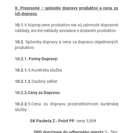
X
.
Prepravné – spôsoby dopravy produktov a cena za
ich dopravu
10.1
.V kúpnej cene produktov nie sú zahrnuté dopravné
náklady, ani iné náklady súvisiace s dodaním produktov
10.2
. Spôsoby dopravy a cena za dopravu objednaných
produktov:
10.2.1. Formy Dopravy:
10.2.1.1.
Kuriérska služba
10.2.1.2
.Osobný odber
10.2.2.Ceny za Dopravu:
10.2.2.1.
Cena za dopravu prostredníctvom kuriérskej
služby :
SK Packeta Z - Point PP
cena 3,90€
DPD doručenie do odberného miesta
0 - 5kg;