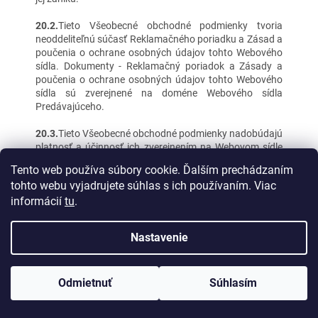
20.2.
Tieto Všeobecné obchodné podmienky tvoria
neoddeliteľnú súčasť Reklamačného poriadku a Zásad a
poučenia o ochrane osobných údajov tohto Webového
sídla. Dokumenty - Reklamačný poriadok a Zásady a
poučenia o ochrane osobných údajov tohto Webového
sídla sú zverejnené na doméne Webového sídla
Predávajúceho.
20.3.
Tieto Všeobecné obchodné podmienky nadobúdajú
platnosť a účinnosť ich zverejnením na Webovom sídle
Predávajúceho
dňa 17.02.2025
Tento web používa súbory cookie. Ďalším prechádzaním
tohto webu vyjadrujete súhlas s ich používaním. Viac
Tento eshop je certifikovaný
informácií
tu
.
https://www.pravoeshopov.sk
Nastavenie
Vážení zákazníci, objednaný tovar odosielame každý pondelok a
Odmietnuť
Súhlasím
stredu. Ďakujeme za pochopenie!