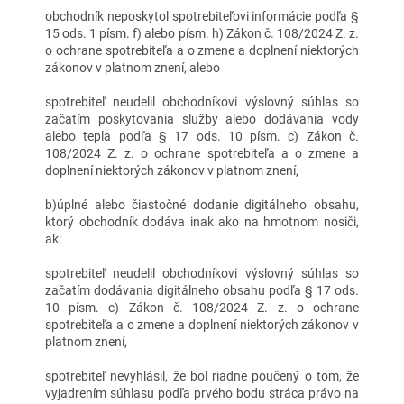
obchodník neposkytol spotrebiteľovi informácie podľa §
15 ods. 1 písm. f) alebo písm. h) Zákon č. 108/2024 Z. z.
o ochrane spotrebiteľa a o zmene a doplnení niektorých
zákonov v platnom znení, alebo
spotrebiteľ neudelil obchodníkovi výslovný súhlas so
začatím poskytovania služby alebo dodávania vody
alebo tepla podľa § 17 ods. 10 písm. c) Zákon č.
108/2024 Z. z. o ochrane spotrebiteľa a o zmene a
doplnení niektorých zákonov v platnom znení,
b)úplné alebo čiastočné dodanie digitálneho obsahu,
ktorý obchodník dodáva inak ako na hmotnom nosiči,
ak:
spotrebiteľ neudelil obchodníkovi výslovný súhlas so
začatím dodávania digitálneho obsahu podľa § 17 ods.
10 písm. c) Zákon č. 108/2024 Z. z. o ochrane
spotrebiteľa a o zmene a doplnení niektorých zákonov v
platnom znení,
spotrebiteľ nevyhlásil, že bol riadne poučený o tom, že
vyjadrením súhlasu podľa prvého bodu stráca právo na