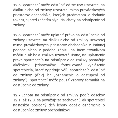
12.5.
Spotrebiteľ môže odstúpiť od zmluvy uzavretej na
diaľku alebo od zmluvy uzavretej mimo prevádzkových
priestorov obchodníka, ktorých predmetom je dodanie
tovaru, aj pred začatím plynutia lehoty na odstúpenie od
zmluvy.
12.6.
Spotrebiteľ môže uplatniť právo na odstúpenie od
zmluvy uzavretej na diaľku alebo od zmluvy uzavretej
mimo prevádzkových priestorov obchodníka v listinnej
podobe alebo v podobe zápisu na inom trvanlivom
médiu a ak bola zmluva uzavretá ústne, na uplatnenie
práva spotrebiteľa na odstúpenie od zmluvy postačuje
akékoľvek jednoznačne formulované vyhlásenie
spotrebiteľa, ktoré vyjadruje vôľu spotrebiteľa odstúpiť
od zmluvy (ďalej len „oznámenie o odstúpení od
zmluvy“). Spotrebiteľ môže použiť vzorový formulár na
odstúpenie od zmluvy.
12.7
.Lehota na odstúpenie od zmluvy podľa odsekov
12.1. až 12.3. sa považuje za zachovanú, ak spotrebiteľ
najneskôr posledný deň lehoty odošle oznámenie o
odstúpení od zmluvy obchodníkovi.