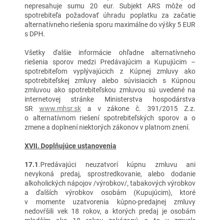
nepresahuje sumu 20 eur. Subjekt ARS môže od
spotrebiteľa požadovať úhradu poplatku za začatie
alternatívneho riešenia sporu maximálne do výšky 5 EUR
s DPH.
Všetky ďalšie informácie ohľadne alternatívneho
riešenia sporov medzi Predávajúcim a Kupujúcim –
spotrebiteľom vyplývajúcich z Kúpnej zmluvy ako
spotrebiteľskej zmluvy alebo súvisiacich s Kúpnou
zmluvou ako spotrebiteľskou zmluvou sú uvedené na
internetovej stránke Ministerstva hospodárstva
SR
www.mhsr.sk
a v zákone č. 391/2015 Z.z.
o alternatívnom riešení spotrebiteľských sporov a o
zmene a doplnení niektorých zákonov v platnom znení.
XVII. Doplňujúce ustanovenia
17.1
.Predávajúci neuzatvorí kúpnu zmluvu ani
nevykoná predaj, sprostredkovanie, alebo dodanie
alkoholických nápojov /výrobkov/, tabakových výrobkov
a ďalších výrobkov osobám (Kupujúcim), ktoré
v momente uzatvorenia kúpno-predajnej zmluvy
nedovŕšili vek 18 rokov, a ktorých predaj je osobám