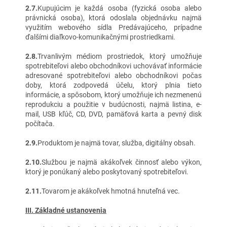
2.7.
Kupujúcim je každá osoba (fyzická osoba alebo
právnická osoba), ktorá odoslala objednávku najmä
využitím webového sídla Predávajúceho, prípadne
ďalšími diaľkovo-komunikačnými prostriedkami.
2.8.
Trvanlivým médiom prostriedok, ktorý umožňuje
spotrebiteľovi alebo obchodníkovi uchovávať informácie
adresované spotrebiteľovi alebo obchodníkovi počas
doby, ktorá zodpovedá účelu, ktorý plnia tieto
informácie, a spôsobom, ktorý umožňuje ich nezmenenú
reprodukciu a použitie v budúcnosti, najmä listina, e-
mail, USB kľúč, CD, DVD, pamäťová karta a pevný disk
počítača.
2.9.
Produktom je najmä tovar, služba, digitálny obsah.
2.10.
Službou je najmä akákoľvek činnosť alebo výkon,
ktorý je ponúkaný alebo poskytovaný spotrebiteľovi.
2.11.
Tovarom je akákoľvek hmotná hnuteľná vec.
III. Základné ustanovenia