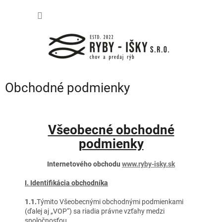
Prejsť
NÁKU
na
obsah
KOŠÍK
Obchodné podmienky
Všeobecné obchodné
podmienky
Internetového obchodu
www.ryby-isky.sk
I. Identifikácia obchodníka
1.1.
Týmito Všeobecnými obchodnými podmienkami
(ďalej aj „VOP“) sa riadia právne vzťahy medzi
spoločnosťou