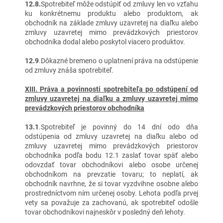
12.8.
Spotrebiteľ môže odstúpiť od zmluvy len vo vzťahu
ku konkrétnemu produktu alebo produktom, ak
obchodník na základe zmluvy uzavretej na diaľku alebo
zmluvy uzavretej mimo prevádzkových priestorov
obchodníka dodal alebo poskytol viacero produktov.
12.9
.Dôkazné bremeno o uplatnení práva na odstúpenie
od zmluvy znáša spotrebiteľ.
XIII. Práva a povinnosti spotrebiteľa po odstúpení od
zmluvy uzavretej na diaľku a zmluvy uzavretej mimo
prevádzkových priestorov obchodníka
13.1
.Spotrebiteľ je povinný do 14 dní odo dňa
odstúpenia od zmluvy uzavretej na diaľku alebo od
zmluvy uzavretej mimo prevádzkových priestorov
obchodníka podľa bodu 12.1 zaslať tovar späť alebo
odovzdať tovar obchodníkovi alebo osobe určenej
obchodníkom na prevzatie tovaru; to neplatí, ak
obchodník navrhne, že si tovar vyzdvihne osobne alebo
prostredníctvom ním určenej osoby. Lehota podľa prvej
vety sa považuje za zachovanú, ak spotrebiteľ odošle
tovar obchodníkovi najneskôr v posledný deň lehoty.