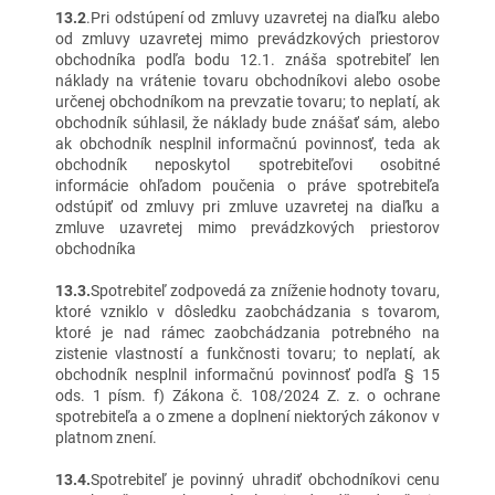
13.2
.Pri odstúpení od zmluvy uzavretej na diaľku alebo
od zmluvy uzavretej mimo prevádzkových priestorov
obchodníka podľa bodu 12.1. znáša spotrebiteľ len
náklady na vrátenie tovaru obchodníkovi alebo osobe
určenej obchodníkom na prevzatie tovaru; to neplatí, ak
obchodník súhlasil, že náklady bude znášať sám, alebo
ak obchodník nesplnil informačnú povinnosť, teda ak
obchodník neposkytol spotrebiteľovi osobitné
informácie ohľadom poučenia o práve spotrebiteľa
odstúpiť od zmluvy pri zmluve uzavretej na diaľku a
zmluve uzavretej mimo prevádzkových priestorov
obchodníka
13.3.
Spotrebiteľ zodpovedá za zníženie hodnoty tovaru,
ktoré vzniklo v dôsledku zaobchádzania s tovarom,
ktoré je nad rámec zaobchádzania potrebného na
zistenie vlastností a funkčnosti tovaru; to neplatí, ak
obchodník nesplnil informačnú povinnosť podľa § 15
ods. 1 písm. f) Zákona č. 108/2024 Z. z. o ochrane
spotrebiteľa a o zmene a doplnení niektorých zákonov v
platnom znení.
13.4.
Spotrebiteľ je povinný uhradiť obchodníkovi cenu