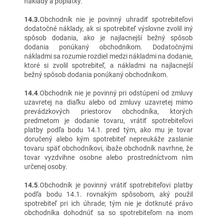
náklady a poplatky.
14.3.
Obchodník nie je povinný uhradiť spotrebiteľovi
dodatočné náklady, ak si spotrebiteľ výslovne zvolil iný
spôsob dodania, ako je najlacnejší bežný spôsob
dodania ponúkaný obchodníkom. Dodatočnými
nákladmi sa rozumie rozdiel medzi nákladmi na dodanie,
ktoré si zvolil spotrebiteľ, a nákladmi na najlacnejší
bežný spôsob dodania ponúkaný obchodníkom.
14.4
.Obchodník nie je povinný pri odstúpení od zmluvy
uzavretej na diaľku alebo od zmluvy uzavretej mimo
prevádzkových priestorov obchodníka, ktorých
predmetom je dodanie tovaru, vrátiť spotrebiteľovi
platby podľa bodu 14.1. pred tým, ako mu je tovar
doručený alebo kým spotrebiteľ nepreukáže zaslanie
tovaru späť obchodníkovi, ibaže obchodník navrhne, že
tovar vyzdvihne osobne alebo prostredníctvom ním
určenej osoby.
14.5
.Obchodník je povinný vrátiť spotrebiteľovi platby
podľa bodu 14.1. rovnakým spôsobom, aký použil
spotrebiteľ pri ich úhrade; tým nie je dotknuté právo
obchodníka dohodnúť sa so spotrebiteľom na inom