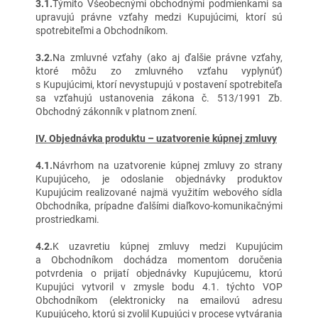
3.1.
Týmito Všeobecnými obchodnými podmienkami sa
upravujú právne vzťahy medzi Kupujúcimi, ktorí sú
spotrebiteľmi a Obchodníkom.
3.2.
Na zmluvné vzťahy (ako aj ďalšie právne vzťahy,
ktoré môžu zo zmluvného vzťahu vyplynúť)
s Kupujúcimi, ktorí nevystupujú v postavení spotrebiteľa
sa vzťahujú ustanovenia zákona č. 513/1991 Zb.
Obchodný zákonník v platnom znení.
IV. Objednávka produktu – uzatvorenie kúpnej zmluvy
4.1.
Návrhom na uzatvorenie kúpnej zmluvy zo strany
Kupujúceho, je odoslanie objednávky produktov
Kupujúcim realizované najmä využitím webového sídla
Obchodníka, prípadne ďalšími diaľkovo-komunikačnými
prostriedkami.
4.2.
K uzavretiu kúpnej zmluvy medzi Kupujúcim
a Obchodníkom dochádza momentom doručenia
potvrdenia o prijatí objednávky Kupujúcemu, ktorú
Kupujúci vytvoril v zmysle bodu 4.1. týchto VOP
Obchodníkom (elektronicky na emailovú adresu
Kupujúceho, ktorú si zvolil Kupujúci v procese vytvárania