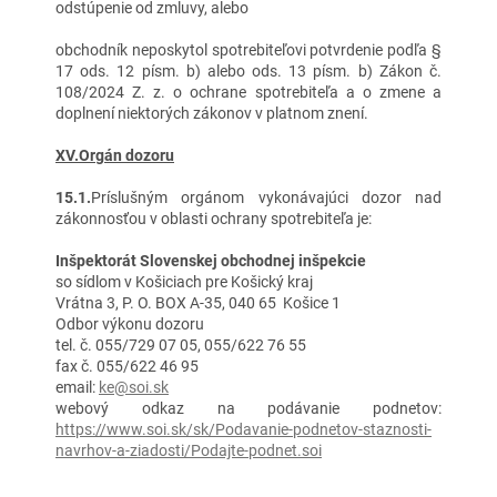
odstúpenie od zmluvy, alebo
obchodník neposkytol spotrebiteľovi potvrdenie podľa §
17 ods. 12 písm. b) alebo ods. 13 písm. b) Zákon č.
108/2024 Z. z. o ochrane spotrebiteľa a o zmene a
doplnení niektorých zákonov v platnom znení.
XV.Orgán dozoru
15.1.
Príslušným orgánom vykonávajúci dozor nad
zákonnosťou v oblasti ochrany spotrebiteľa je:
Inšpektorát Slovenskej obchodnej inšpekcie
so sídlom v Košiciach pre Košický kraj
Vrátna 3, P. O. BOX A-35, 040 65 Košice 1
Odbor výkonu dozoru
tel. č. 055/729 07 05, 055/622 76 55
fax č. 055/622 46 95
email:
ke@soi.sk
webový odkaz na podávanie podnetov:
https://www.soi.sk/sk/Podavanie-podnetov-staznosti-
navrhov-a-ziadosti/Podajte-podnet.soi