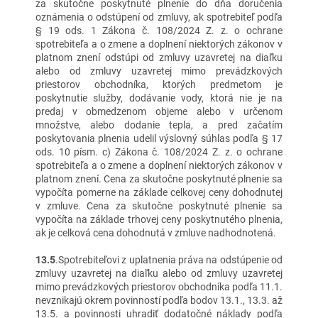
za skutočne poskytnuté plnenie do dňa doručenia
oznámenia o odstúpení od zmluvy, ak spotrebiteľ podľa
§ 19 ods. 1 Zákona č. 108/2024 Z. z. o ochrane
spotrebiteľa a o zmene a doplnení niektorých zákonov v
platnom znení odstúpi od zmluvy uzavretej na diaľku
alebo od zmluvy uzavretej mimo prevádzkových
priestorov obchodníka, ktorých predmetom je
poskytnutie služby, dodávanie vody, ktorá nie je na
predaj v obmedzenom objeme alebo v určenom
množstve, alebo dodanie tepla, a pred začatím
poskytovania plnenia udelil výslovný súhlas podľa § 17
ods. 10 písm. c) Zákona č. 108/2024 Z. z. o ochrane
spotrebiteľa a o zmene a doplnení niektorých zákonov v
platnom znení. Cena za skutočne poskytnuté plnenie sa
vypočíta pomerne na základe celkovej ceny dohodnutej
v zmluve. Cena za skutočne poskytnuté plnenie sa
vypočíta na základe trhovej ceny poskytnutého plnenia,
ak je celková cena dohodnutá v zmluve nadhodnotená.
13.5
.Spotrebiteľovi z uplatnenia práva na odstúpenie od
zmluvy uzavretej na diaľku alebo od zmluvy uzavretej
mimo prevádzkových priestorov obchodníka podľa 11.1.
nevznikajú okrem povinností podľa bodov 13.1., 13.3. až
13.5. a povinnosti uhradiť dodatočné náklady podľa