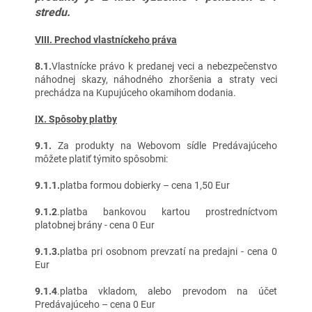
stredu.
VIII. Prechod vlastníckeho práva
8.1.
Vlastnícke právo k predanej veci a nebezpečenstvo
náhodnej skazy, náhodného zhoršenia a straty veci
prechádza na Kupujúceho okamihom dodania.
IX. Spôsoby platby
9.1.
Za produkty na Webovom sídle Predávajúceho
môžete platiť týmito spôsobmi:
9.1.1.
platba formou dobierky – cena 1,50 Eur
9.1.2
.platba bankovou kartou prostredníctvom
platobnej brány - cena 0 Eur
9.1.3.
platba pri osobnom prevzatí na predajni - cena 0
Eur
9.1.4
.platba vkladom, alebo prevodom na účet
Predávajúceho – cena 0 Eur