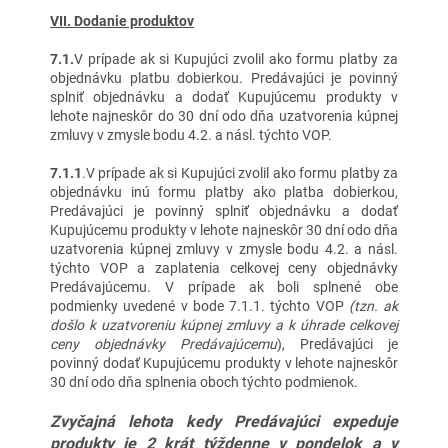
VII. Dodanie produktov
7.1.
V prípade ak si Kupujúci zvolil ako formu platby za
objednávku platbu dobierkou. Predávajúci je povinný
splniť objednávku a dodať Kupujúcemu produkty v
lehote najneskôr do 30 dní odo dňa uzatvorenia kúpnej
zmluvy v zmysle bodu 4.2. a násl. týchto VOP.
7.1.1
.V prípade ak si Kupujúci zvolil ako formu platby za
objednávku inú formu platby ako platba dobierkou,
Predávajúci je povinný splniť objednávku a dodať
Kupujúcemu produkty v lehote najneskôr 30 dní odo dňa
uzatvorenia kúpnej zmluvy v zmysle bodu 4.2. a násl.
týchto VOP a zaplatenia celkovej ceny objednávky
Predávajúcemu. V prípade ak boli splnené obe
podmienky uvedené v bode 7.1.1. týchto VOP
(tzn. ak
došlo k uzatvoreniu kúpnej zmluvy a k úhrade celkovej
ceny objednávky Predávajúcemu
), Predávajúci je
povinný dodať Kupujúcemu produkty v lehote najneskôr
30 dní odo dňa splnenia oboch týchto podmienok.
Zvyčajná lehota kedy Predávajúci expeduje
produkty je 2 krát týždenne v pondelok a v