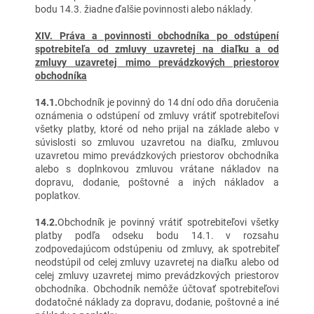
bodu 14.3. žiadne ďalšie povinnosti alebo náklady.
XIV. Práva a povinnosti obchodníka po odstúpení
spotrebiteľa od zmluvy uzavretej na diaľku a od
zmluvy uzavretej mimo prevádzkových priestorov
obchodníka
14.1.
Obchodník je povinný do 14 dní odo dňa doručenia
oznámenia o odstúpení od zmluvy vrátiť spotrebiteľovi
všetky platby, ktoré od neho prijal na základe alebo v
súvislosti so zmluvou uzavretou na diaľku, zmluvou
uzavretou mimo prevádzkových priestorov obchodníka
alebo s doplnkovou zmluvou vrátane nákladov na
dopravu, dodanie, poštovné a iných nákladov a
poplatkov.
14.2.
Obchodník je povinný vrátiť spotrebiteľovi všetky
platby podľa odseku bodu 14.1. v rozsahu
zodpovedajúcom odstúpeniu od zmluvy, ak spotrebiteľ
neodstúpil od celej zmluvy uzavretej na diaľku alebo od
celej zmluvy uzavretej mimo prevádzkových priestorov
obchodníka. Obchodník nemôže účtovať spotrebiteľovi
dodatočné náklady za dopravu, dodanie, poštovné a iné