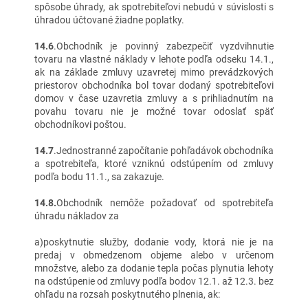
spôsobe úhrady, ak spotrebiteľovi nebudú v súvislosti s
úhradou účtované žiadne poplatky.
14.6
.Obchodník je povinný zabezpečiť vyzdvihnutie
tovaru na vlastné náklady v lehote podľa odseku 14.1.,
ak na základe zmluvy uzavretej mimo prevádzkových
priestorov obchodníka bol tovar dodaný spotrebiteľovi
domov v čase uzavretia zmluvy a s prihliadnutím na
povahu tovaru nie je možné tovar odoslať späť
obchodníkovi poštou.
14.7
.Jednostranné započítanie pohľadávok obchodníka
a spotrebiteľa, ktoré vzniknú odstúpením od zmluvy
podľa bodu 11.1., sa zakazuje.
14.8.
Obchodník nemôže požadovať od spotrebiteľa
úhradu nákladov za
a)poskytnutie služby, dodanie vody, ktorá nie je na
predaj v obmedzenom objeme alebo v určenom
množstve, alebo za dodanie tepla počas plynutia lehoty
na odstúpenie od zmluvy podľa bodov 12.1. až 12.3. bez
ohľadu na rozsah poskytnutého plnenia, ak: