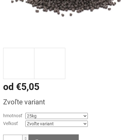
od
€5,05
Jednotková
Zvoľte variant
cena:
hmotnosť
Veľkosť