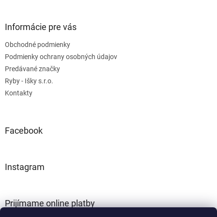
á
p
ä
Informácie pre vás
t
Obchodné podmienky
i
e
Podmienky ochrany osobných údajov
Predávané značky
Ryby - Išky s.r.o.
Kontakty
Facebook
Instagram
Prijímame online platby