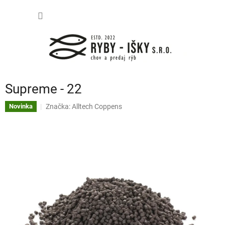
Prejsť
NÁKU
na
obsah
KOŠÍK
Supreme - 22
Značka:
Alltech Coppens
Novinka