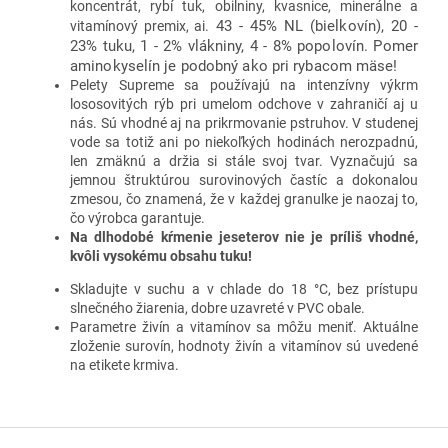
koncentrát, rybí tuk, obilniny, kvasnice, minerálne a
43 - 45% NL (bielkovín), 20 -
vitamínový premix, ai.
23% tuku, 1 - 2% vlákniny, 4 - 8% popolovín. Pomer
aminokyselín je podobný ako pri rybacom mäse!
Pelety Supreme sa používajú na intenzívny výkrm
lososovitých rýb pri umelom odchove v zahraničí aj u
nás. Sú vhodné aj na prikrmovanie pstruhov. V studenej
vode sa totiž ani po niekoľkých hodinách nerozpadnú,
len zmäknú a držia si stále svoj tvar. Vyznačujú sa
jemnou štruktúrou surovinových častíc a dokonalou
zmesou, čo znamená, že v každej granulke je naozaj to,
čo výrobca garantuje.
Na dlhodobé kŕmenie jeseterov nie je príliš vhodné,
kvôli vysokému obsahu tuku!
Skladujte v suchu a v chlade do 18 °C, bez prístupu
slnečného žiarenia, dobre uzavreté v PVC obale.
Parametre živín a vitamínov sa môžu meniť. Aktuálne
zloženie surovín, hodnoty živín a vitamínov sú uvedené
na etikete krmiva.
Z